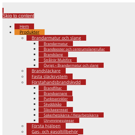
Skip to content
Hem
Produkter
Brandarmatur och slang
Brandarmatur
Brandposter och centrumslangrullar
Brandslang
Strålrör Multifire
Övrigt – Brandarmatur och slang
Brandsläckare
Fasta släcksystem
Förstahandsbrandskydd
Brandfiltar
Brandvarnare
Punktsprinkler
Skyddskåp
Släckaggregat
Säkerhetskärra / Hetarbetskärra
Utrymningsstegar
Första hjälpen
Gas- och gasoltillbehör