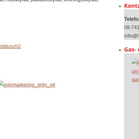
Kont
Telefo
08-741
info@
Gas- 