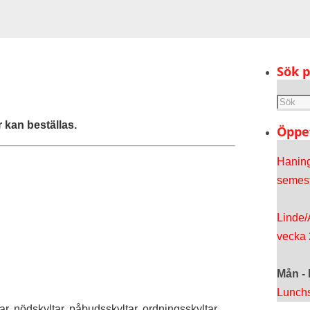
Sök 
r kan beställas.
Öppe
Hanin
semest
Linde/
vecka 
Mån - 
Lunchs
ar, nödskyltar, påbudsskyltar, ordningsskyltar,