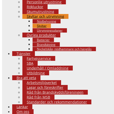
Personlig utrustning
Rökluckor
Skumutrustning
Skyltar och utrymning
Nödbelysning
Skyltar
Utrymningsplaner
Övriga produkter
Batterier
Brandtätning
Nyckelskåp, nödhammare och hänglås
Tjänster
Fartygsservice
SBA
Underhåll / Omladdning
Utbildning
Bra att veta
Arbetsmiljöverket
Lagar och föreskrifter
Råd från Brandskyddsföreningen
Råd från MSB
Standarder och rekommendationer
Länkar
Om oss