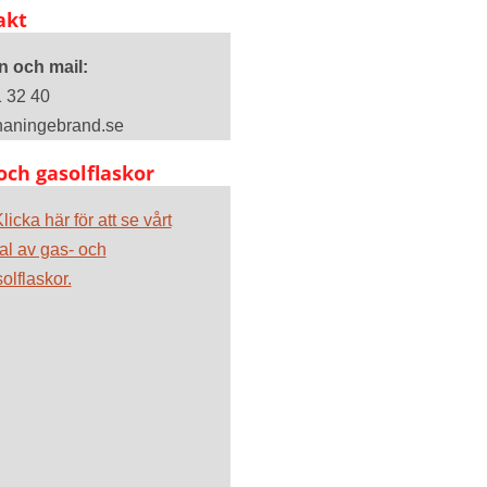
akt
n och mail:
 32 40
haningebrand.se
och gasolflaskor